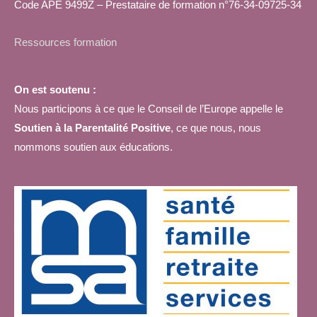
Code APE 9499Z – Prestataire de formation n°76-34-09725-34
Ressources formation
On est soutenu :
Nous participons à ce que le Conseil de l’Europe appelle le
Soutien à la Parentalité Positive
, ce que nous, nous
nommons soutien aux éducations.