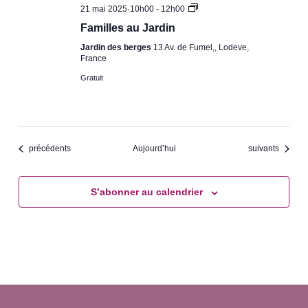
Familles
21 mai 2025·10h00
-
12h00
au
Familles au Jardin
Jardin
Jardin des berges
13 Av. de Fumel,, Lodeve,
France
Gratuit
Évènements
Évènements
précédents
Aujourd’hui
suivants
S’abonner au calendrier