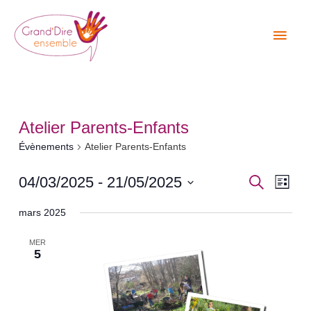
Aller
Men
au
princ
contenu
Atelier Parents-Enfants
Évènements
Atelier Parents-Enfants
Recher
Navi
04/03/2025
 - 
21/05/2025
Recherche
Liste
de
et
Sélectionnez
mars 2025
vues
une
navigati
Évè
date.
MER
de
5
vues
Évènem