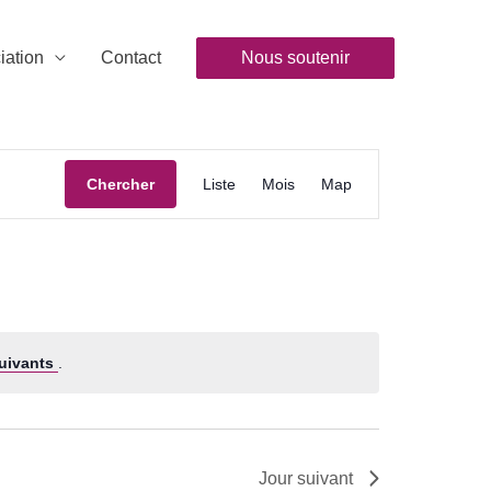
iation
Contact
Nous soutenir
Navigation
Chercher
Liste
Mois
Map
de
vues
Évènement
uivants
.
Jour suivant