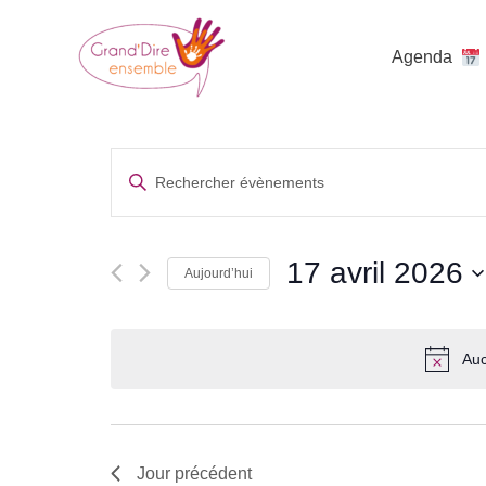
Aller
au
Agenda
contenu
Recherche
Saisir
et
mot-
clé.
navigation
17 avril 2026
Rechercher
Aujourd’hui
de
Évènements
Sélectionnez
vues
par
une
Auc
mot-
Évènements
date.
clé.
Jour précédent