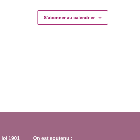
S’abonner au calendrier
loi 1901
On est soutenu :