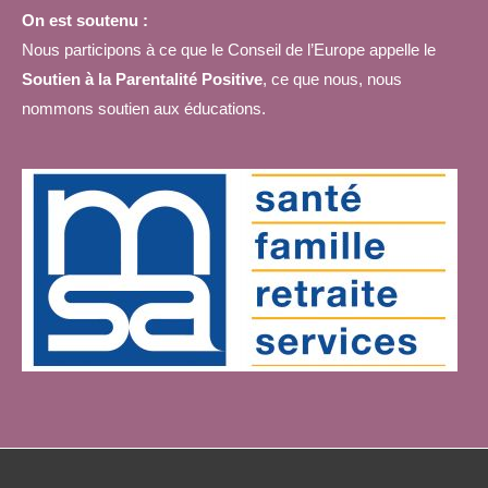
On est soutenu :
Nous participons à ce que le Conseil de l’Europe appelle le
Soutien à la Parentalité Positive
, ce que nous, nous
nommons soutien aux éducations.