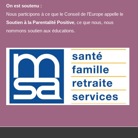
On est soutenu :
Nous participons à ce que le Conseil de l’Europe appelle le
Soutien à la Parentalité Positive
, ce que nous, nous
nommons soutien aux éducations.