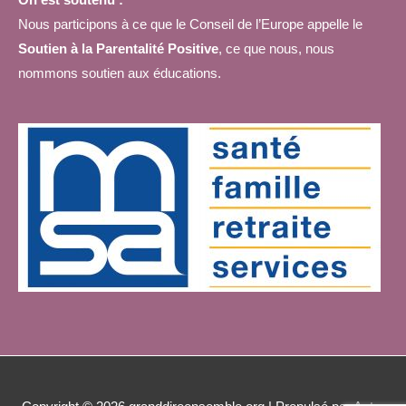
Nous participons à ce que le Conseil de l’Europe appelle le
Soutien à la Parentalité Positive
, ce que nous, nous
nommons soutien aux éducations.