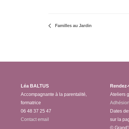
Familles au Jardin
Navigation
Évènement
Léa BALTUS
Rendez-
Accompagnante à la parentalité,
Ateliers g
formatrice
Adhésio
06 48 37 25 47
Dates de
Contact email
sur la pa
© Grand’