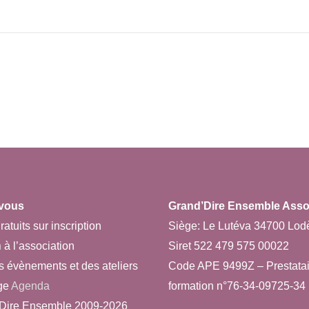
vous
Grand’Dire Ensemble Asso 
ratuits sur inscription
Siège: Le Lutéva 34700 Lod
n
à l’association
Siret 522 479 575 00022
s évènements et des ateliers
Code APE 9499Z – Prestatai
ge
Agenda
formation n°76-34-09725-34
Dire Ensemble 2009-2026