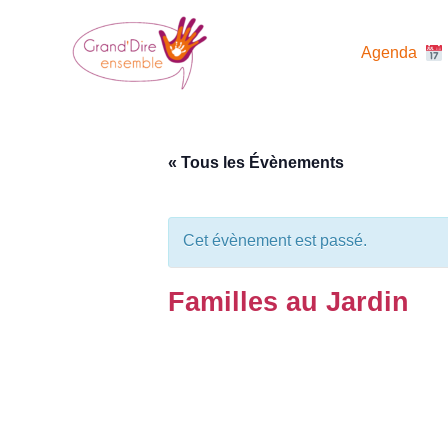
Aller
au
Agenda
contenu
« Tous les Évènements
Cet évènement est passé.
Familles au Jardin