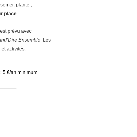
semer, planter,
r place
.
est prévu avec
and’D
ire Ensemble
. Les
et activités.
 : 5 €/an minimum