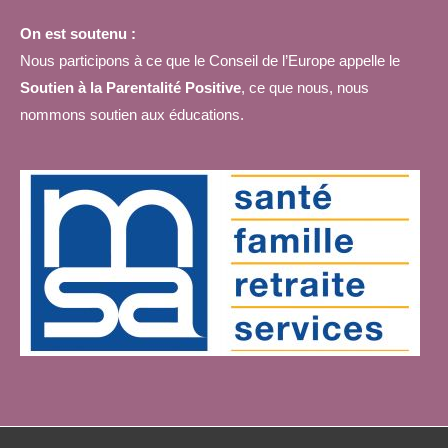
On est soutenu :
Nous participons à ce que le Conseil de l’Europe appelle le
Soutien à la Parentalité Positive
, ce que nous, nous
nommons soutien aux éducations.