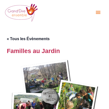
Aller
Men
au
princ
contenu
« Tous les Évènements
Familles au Jardin