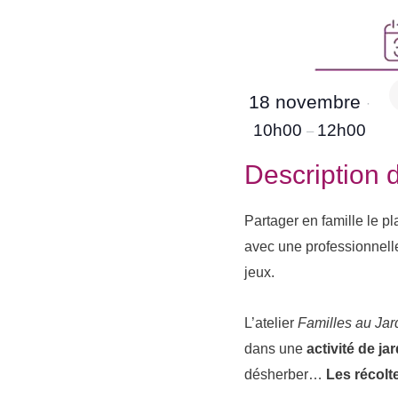
18 novembre
·
10h00
12h00
–
Description d
Partager en famille le pl
avec une professionnelle
jeux.
L’atelier
F
amilles au Jar
dans une
activité de ja
désherber…
Les récolt