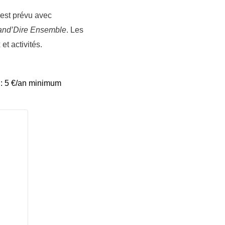
est prévu avec
and’D
ire Ensemble
. Les
et activités.
 : 5 €/an minimum