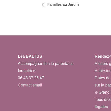
Familles au Jardin
Navigation
Évènement
Léa BALTUS
Rendez-
Accompagnante à la parentalité,
Ateliers g
formatrice
Adhésio
06 48 37 25 47
Dates de
Contact email
sur la pa
© Grand’
Tous droi
légales