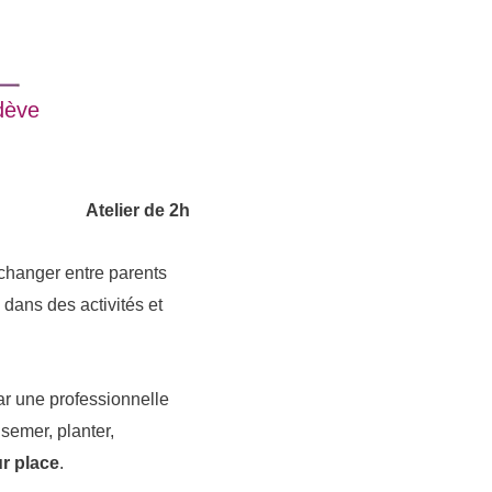
dève
Atelier de 2h
 échanger entre parents
dans des activités et
ar une professionnelle
semer, planter,
r place
.