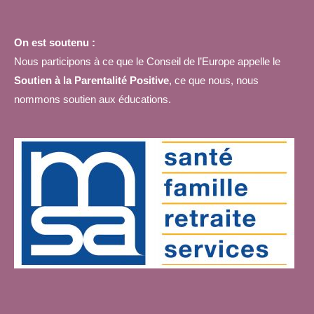
On est soutenu :
Nous participons à ce que le Conseil de l’Europe appelle le
Soutien à la Parentalité Positive
, ce que nous, nous
nommons soutien aux éducations.