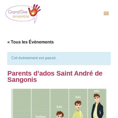
Aller
Men
au
princ
contenu
« Tous les Évènements
Cet évènement est passé.
Parents d’ados Saint André de
Sangonis