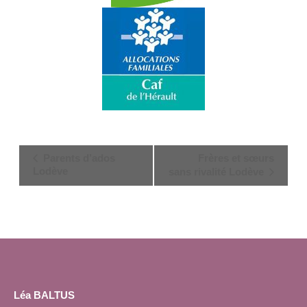
Navigation
Parents d’ados
Frères et sœurs
Évènement
Lodève
sans rivalité Lodève
Léa BALTUS