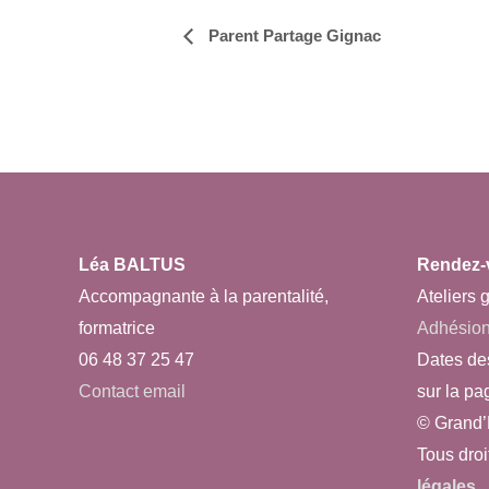
Parent Partage Gignac
Navigation
Évènement
Léa BALTUS
Rendez-
Accompagnante à la parentalité,
Ateliers g
formatrice
Adhésio
06 48 37 25 47
Dates de
Contact email
sur la pa
© Grand’
Tous droi
légales