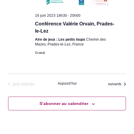
16 juin 2023·18h30
-
20h00
Conférence Valérie Orvain, Prades-
le-Lez
Aire de jeux : Les petits loups
Chemin des
Mazes, Prades-le-Lez, France
Gratuit
Évènements
Aujourd’hui
précédents
Évènements
suivants
S’abonner au calendrier