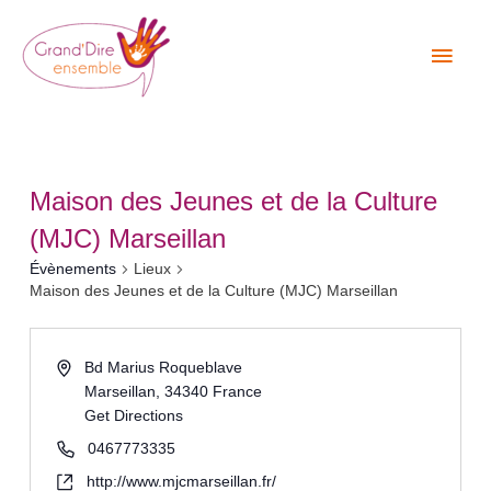
Aller
Men
au
princ
contenu
Maison des Jeunes et de la Culture
(MJC) Marseillan
Évènements
Lieux
Maison des Jeunes et de la Culture (MJC) Marseillan
Bd Marius Roqueblave
Marseillan
,
34340
France
Get Directions
0467773335
http://www.mjcmarseillan.fr/