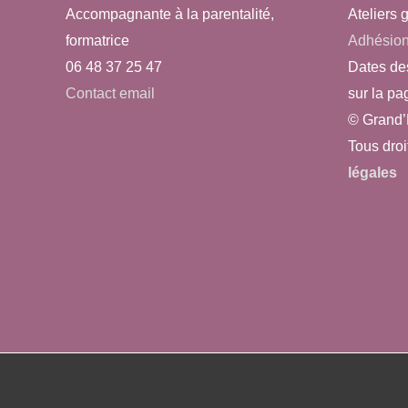
e
Accompagnante à la parentalité,
Ateliers g
p
s
formatrice
Adhésio
a
06 48 37 25 47
Dates de
É
r
Contact email
sur la pa
m
v
© Grand’
o
è
Tous droi
t
légales
n
-
c
e
l
m
é
e
.
n
t
s