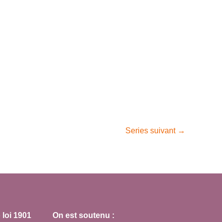
v
è
n
e
m
e
n
t
Series suivant
→
loi 1901
On est soutenu :