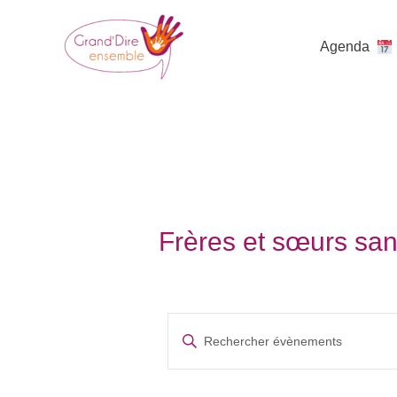
Aller
au
Agenda
contenu
Navigation
des
articles
Frères et sœurs san
R
S
e
a
i