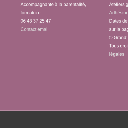
e
Accompagnante à la parentalité,
Ateliers g
p
s
formatrice
Adhésio
a
06 48 37 25 47
Dates de
É
r
Contact email
sur la pa
m
v
© Grand’
o
è
Tous droi
t
légales
n
-
c
e
l
m
é
e
.
n
t
s