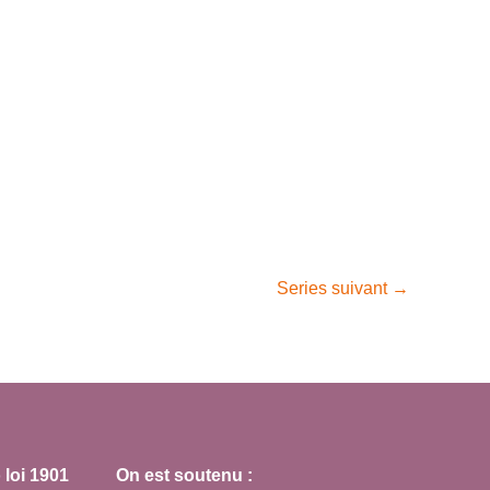
v
è
n
e
m
e
n
t
Series suivant
→
loi 1901
On est soutenu :