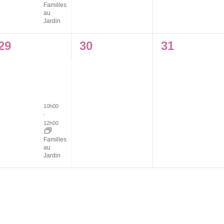
Familles
au
Jardin
1
0
0
29
30
31
évènement,
évènement,
évènement
10h00
-
12h00
Familles
au
Jardin