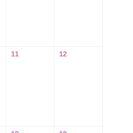
0
0
11
12
,
évènement,
évènement,