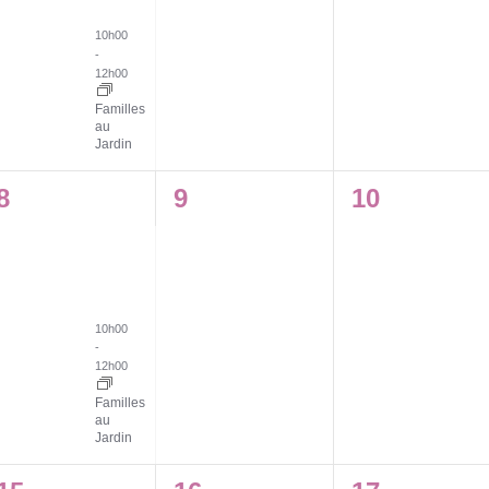
10h00
-
12h00
Familles
au
Jardin
1
0
0
8
9
10
évènement,
évènement,
évènement
10h00
-
12h00
Familles
au
Jardin