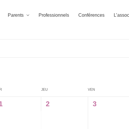
Parents
Professionnels
Conférences
L’assoc
R
JEU
VEN
1
0
0
1
2
3
évènement,
évènement,
évènement