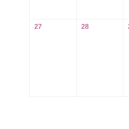
0
0
27
28
évènement,
évènement,