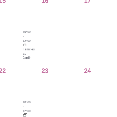
1
0
0
15
16
17
évènement,
évènement,
évènement
10h00
-
12h00
Familles
au
Jardin
1
0
0
22
23
24
évènement,
évènement,
évènement
10h00
-
12h00